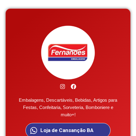
Embalagens, Descartáveis, Bebidas, Artigos para
Festas, Confeitaria, Sorveteria, Bomboniere e
muito+!
Loja de Cansanção BA